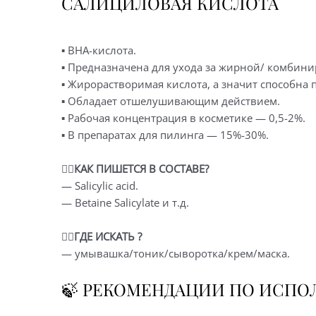
САЛИЦИЛОВАЯ КИСЛОТА
▪️ BHA-кислота.
▪️ Предназначена для ухода за жирной/ комби
▪️ Жирорастворимая кислота, а значит способна
▪️ Обладает отшелушивающим действием.
▪️ Рабочая концентрация в косметике — 0,5-2%.
▪️ В препаратах для пилинга — 15%-30%.
👉🏻
КАК ПИШЕТСЯ В СОСТАВЕ?
— Salicylic acid.
— Betaine Salicylate и т.д.
👉🏻ГДЕ ИСКАТЬ ?
— умывашка/тоник/сыворотка/крем/маска.
🍃 РЕКОМЕНДАЦИИ ПО ИСПО