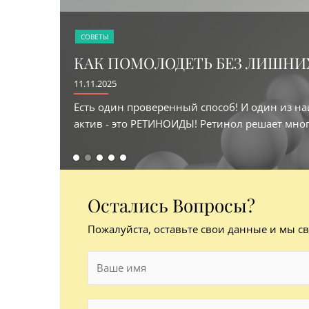
СОВЕТЫ
КАК ПОМОЛОДЕТЬ БЕЗ ЛИШНИХ
11.11.2025
Есть один проверенный способ! И один из н
актив - это РЕТИНОИДЫ! Ретинол решает много
Остались Вопросы?
Пожалуйста, оставьте свои данные и мы с
И
м
я
Т
*