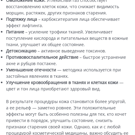
Омоложение кожи.
Углекислый газ способствует
восстановлению клеток кожи, что снижает видимость
морщин, растяжек, других признаков старения.
Подтяжку лица
– карбокситерапия лица обеспечивает
эффект лифтинга.
Питание
– усиление трофики тканей. Увеличивает
поступление кислорода и питательных веществ в кожные
ткани, улучшает их общее состояние.
Детоксикацию
– активное выведение токсинов.
Противовоспалительное действие
– быстрое устранение
акне и рубцов постакне.
Уменьшение отечности
— методика используется при
застойных явлениях в тканях.
Улучшение кровообращения в тканях и клетках кожи
—
цвет и тон лица приобретают здоровый вид.
В результате процедуры кожа становится более упругой,
а ее рельеф — заметно ровнее. Эти положительные
эффекты могут быть особенно полезны для тех, кто хочет
привести в порядок, улучшить состояние, снизить
признаки старения своей кожи. Однако, как и с любой
процедурой косметической медицины, важно обсудить ее