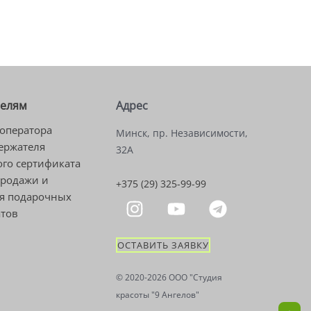
телям
Адрес
оператора
Минск, пр. Независимости,
ержателя
32А
го сертификата
продажи и
+375 (29) 325-99-99
я подарочных
атов
ОСТАВИТЬ ЗАЯВКУ
© 2020-2026 OOO "Студия
красоты "9 Ангелов"