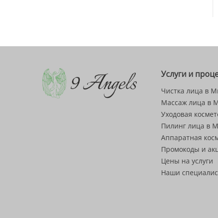
Услуги и проц
Чистка лица в М
Массаж лица в 
Уходовая космет
Пилинг лица в 
Аппаратная кос
Промокоды и ак
Цены на услуги
Наши специали