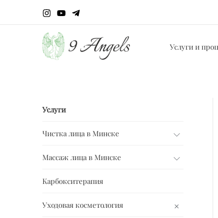
Перейти
к
содержимому
Услуги и про
Услуги
Чистка лица в Минске
Массаж лица в Минске
Карбокситерапия
Уходовая косметология