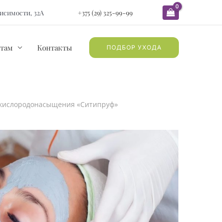
ависимости, 32А
+375 (29) 325-99-99
там
Контакты
ПОДБОР УХОДА
кислородонасыщения «Ситипруф»