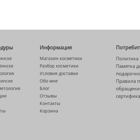
едуры
Информация
Потреби
инске
Магазин косметики
Политика 
Минске
Разбор косметики
Памятка д
ология
Условия доставки
подарочно
Минске
Обо мне
Правила 
метология
Блог
обращени
ции
Отзывы
сертифик
Контакты
сты
Корзина