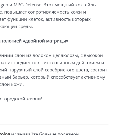
xygen и MPC-Defense. Этот мощный коктейль
е, повышает сопротивляемость кожи и
ает функции клеток, активность которых
ружающей среды.
технологией «двойной матрицы»
ренний слой из волокон целлюлозы, с высокой
ат ингредиентов с интенсивным действием и
й наружный слой серебристого цвета, состоит
вный барьер, который способствует активному
слои кожи.
 городской жизни!
olog
и узнавайте больше полезной