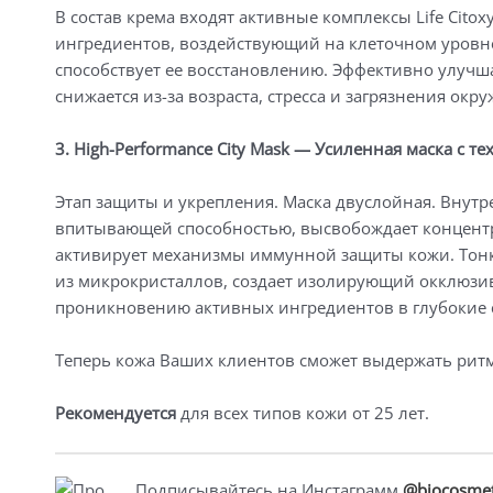
В состав крема входят активные комплексы Life Cito
ингредиентов, воздействующий на клеточном уровн
способствует ее восстановлению. Эффективно улучш
снижается из-за возраста, стресса и загрязнения ок
3. High-Performance City Mask — Усиленная маска с 
Этап защиты и укрепления. Маска двуслойная. Внут
впитывающей способностью, высвобождает концентр
активирует механизмы иммунной защиты кожи. Тонки
из микрокристаллов, создает изолирующий окклюзи
проникновению активных ингредиентов в глубокие 
Теперь кожа Ваших клиентов сможет выдержать ритм
Рекомендуется
для всех типов кожи от 25 лет.
Подписывайтесь на Инстаграмм
@biocosmet