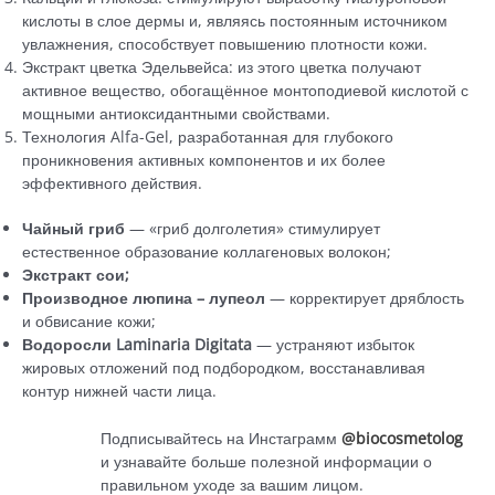
кислоты в слое дермы и, являясь постоянным источником
увлажнения, способствует повышению плотности кожи.
Экстракт цветка Эдельвейса: из этого цветка получают
активное вещество, обогащённое монтоподиевой кислотой с
мощными антиоксидантными свойствами.
Технология Alfa-Gel, разработанная для глубокого
проникновения активных компонентов и их более
эффективного действия.
Чайный гриб
— «гриб долголетия» стимулирует
естественное образование коллагеновых волокон;
Экстракт сои;
Производное люпина
– лупеол
— корректирует дряблость
и обвисание кожи;
Водоросли Laminaria Digitata
— устраняют избыток
жировых отложений под подбородком, восстанавливая
контур нижней части лица.
Подписывайтесь на Инстаграмм
@biocosmetolog
и узнавайте больше полезной информации о
правильном уходе за вашим лицом.