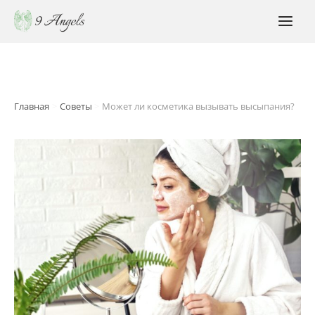
Перейти
к
MAI
содержимому
MEN
Главная
Советы
Может ли косметика вызывать высыпания?