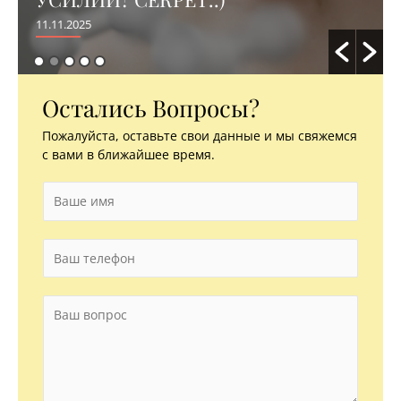
11.11.2025
Остались Вопросы?
Пожалуйста, оставьте свои данные и мы свяжемся
с вами в ближайшее время.
И
м
я
*
Т
е
л
е
В
ф
о
о
п
н
р
*
о
с