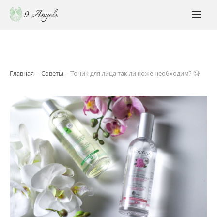
Перейти
к
MAI
содержимому
MEN
Главная
Советы
Тоник для лица так ли коже необходим? 🧐