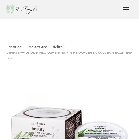
Перейти
к
MAI
содержимому
MEN
Главная
Косметика
Bielita
Белита — Биоцеллюлозные патчи на основе кокосовой воды для
глаз