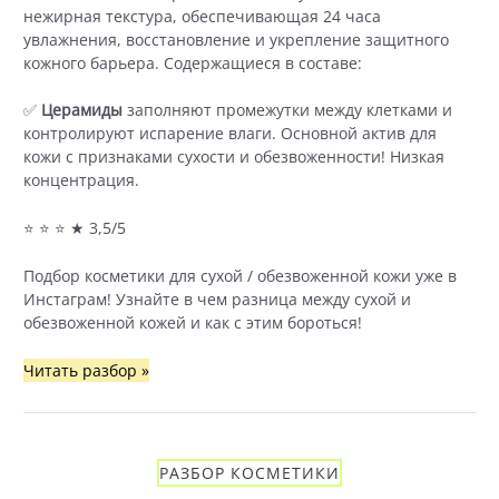
нежирная текстура, обеспечивающая 24 часа
увлажнения, восстановление и укрепление защитного
кожного барьера. Содержащиеся в составе:
✅
Церамиды
заполняют промежутки между клетками и
контролируют испарение влаги. Основной актив для
кожи с признаками сухости и обезвоженности! Низкая
концентрация.
⭐ ⭐ ⭐ ★ 3,5/5
Подбор косметики для сухой / обезвоженной кожи уже в
Инстаграм! Узнайте в чем разница между сухой и
обезвоженной кожей и как с этим бороться!
CeraVe
Читать разбор »
—
Увлажняющий
лосьон
для
РАЗБОР КОСМЕТИКИ
сухой