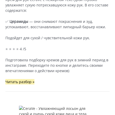
увлажняет сухую потрескавшуюся кожу рук. В его составе
содержатся:
✅
Церамиды
— они снимают покраснения и зуд,
успокаивают, восстанавливают липидный барьер кожи.
Подойдет для сухой / чувствительной кожи рук.
⭐ ⭐ ⭐ ⭐ 4 /5
Подготовила подборку кремов для рук в зимний период в
инстаграме. Переходите по кнопке и делитесь своими
впечатлениями о действии кремов)
CeraVe
Читать разбор »
—
Восстанавливающий
крем
для
рук
для