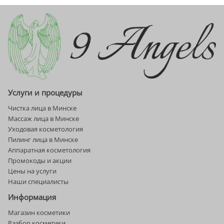
и
очень
сухой
кожи
лица
и
тела
Услуги и процедуры
Чистка лица в Минске
Массаж лица в Минске
Уходовая косметология
Пилинг лица в Минске
Аппаратная косметология
Промокоды и акции
Цены на услуги
Наши специалисты
Информация
Магазин косметики
Разбор косметики