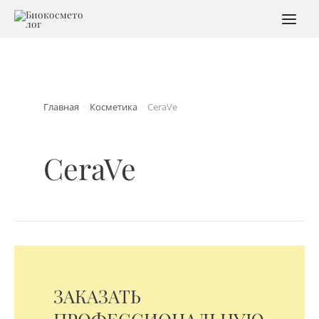
Перейти
к
MAI
содержимому
MEN
Главная
Косметика
CeraVe
CeraVe
ЗАКАЗАТЬ