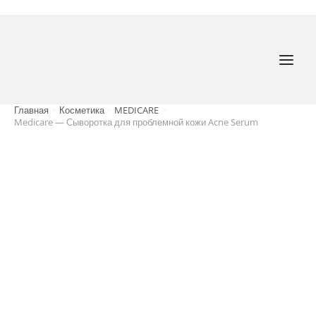
Перейти
к
содержимому
MAI
MEN
Главная
Косметика
MEDICARE
Medicare — Сыворотка для проблемной кожи Acne Serum