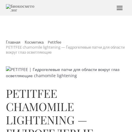
Перейти
к
MAI
содержимому
MEN
Главная
Косметика
Petitfee
PETITFEE chamomile lightening — Гидрогелевые патчи для области
вокруг глаз осветляющие
PETITFEE
CHAMOMILE
LIGHTENING —