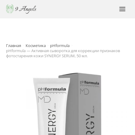
Перейти
к
MAI
содержимому
MEN
Главная
Косметика
pHformula
pHformula — Активная сыворотка для коррекции признаков
фотостарения кожи SYNERGY SERUM, 50 мл.