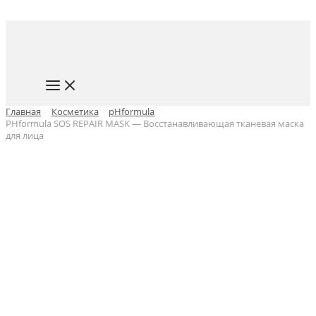
Перейти
к
содержимому
MAIN
MENU
Главная
Косметика
pHformula
PHformula SOS REPAIR MASK — Восстанавливающая тканевая маска
для лица