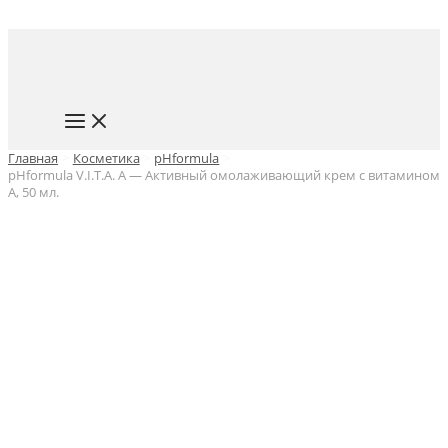
Перейти
к
содержимому
MAIN
MENU
Главная
Косметика
pHformula
pHformula V.I.T.A. A — Активный омолаживающий крем с витамином
А, 50 мл.