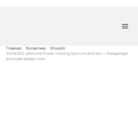
Перейти
к
содержимому
MAI
MEN
Главная
Косметика
Shiseido
SHISEIDO Ultimune Power Infusing Eye Concentrate — Концентрат
для кожи вокруг глаз