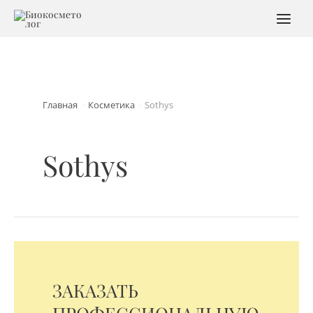
Перейти
к
MAI
содержимому
MEN
Главная
Косметика
Sothys
Sothys
ЗАКАЗАТЬ