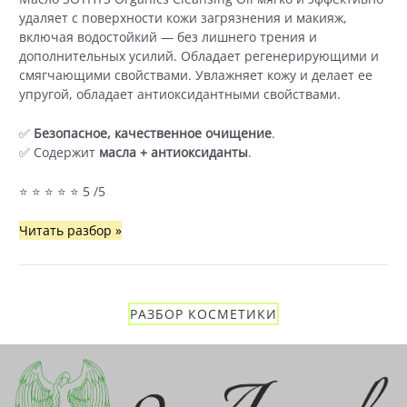
удаляет с поверхности кожи загрязнения и макияж,
включая водостойкий — без лишнего трения и
дополнительных усилий. Обладает регенерирующими и
смягчающими свойствами. Увлажняет кожу и делает ее
упругой, обладает антиоксидантными свойствами.
✅
Безопасное, качественное очищение
.
✅ Содержит
масла + антиоксиданты
.
⭐ ⭐ ⭐ ⭐ ⭐ 5 /5
SOTHYS
Читать разбор »
Organics
Cleansing
Oil
—
РАЗБОР КОСМЕТИКИ
Очищающее
гидрофильное
масло
для
лица