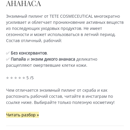
АНАНАСА
Энзимный пилинг от TETE COSMECEUTICAL многократно
усиливает и облегчает проникновение активных веществ
из последующих уходовых продуктов. Не имеет
сезонности и может использоваться в летний период.
Состав отличный, рабочий:
✅
Без консервантов
.
✅
Папайа
и
энзим дикого ананаса
деликатно
расщепляют омертвевшие клетки кожи.
⭐ ⭐ ⭐ ⭐ ⭐ 5 /5
Чем отличается энзимный пилинг от скраба и как
распознать рабочий состав, читайте в инстаграм по
ссылке ниже. Выбирайте только полезную косметику!
TETE
Читать разбор »
Cosmeceutical
—