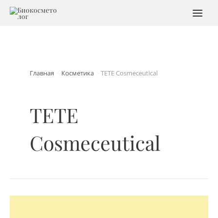
Перейти
к
MAI
содержимому
MEN
Главная
Косметика
TETE Cosmeceutical
TETE
Cosmeceutical