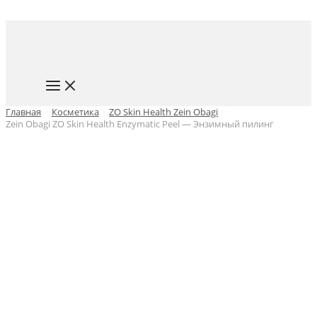
Перейти
к
содержимому
MAIN
MENU
Главная
Косметика
ZO Skin Health Zein Obagi
Zein Obagi ZO Skin Health Enzymatic Peel — Энзимный пилинг