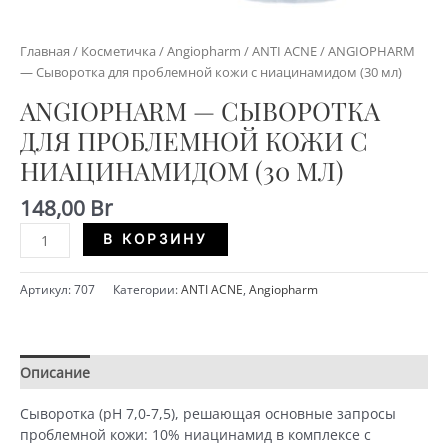
Главная
/
Косметичка
/
Angiopharm
/
ANTI ACNE
/ ANGIOPHARM
— Сыворотка для проблемной кожи с ниацинамидом (30 мл)
ANGIOPHARM — СЫВОРОТКА
ДЛЯ ПРОБЛЕМНОЙ КОЖИ С
НИАЦИНАМИДОМ (30 МЛ)
148,00
Br
Количество
Alternative:
В КОРЗИНУ
ANGIOPHARM
-
Артикул:
707
Категории:
ANTI ACNE
,
Angiopharm
Сыворотка
для
проблемной
кожи
Описание
Детали
с
ниацинамидом
Сыворотка (pH 7,0-7,5), решающая основные запросы
(30
проблемной кожи: 10% ниацинамид в комплексе с
мл)