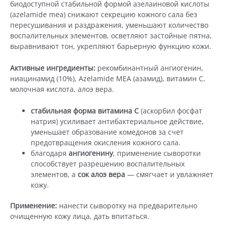
биодоступной стабильной формой азелаиновой кислоты
(azelamide mea) снижают секрецию кожного сала без
пересушивания и раздражения, уменьшают количество
воспалительных элементов, осветляют застойные пятна,
выравнивают тон, укрепляют барьерную функцию кожи.
Активные ингредиенты:
рекомбинантный ангиогенин,
ниацинамид (10%), Azelamide MEA (азамид), витамин С,
молочная кислота, алоэ вера.
стабильная форма витамина С
(аскорбил фосфат
натрия) усиливает антибактериальное действие,
уменьшает образование комедонов за счет
предотвращения окисления кожного сала.
благодаря
ангиогенину
, применение сыворотки
способствует разрешению воспалительных
элементов, а
сок алоэ вера
— смягчает и увлажняет
кожу.
Применение:
нанести сыворотку на предварительно
очищенную кожу лица, дать впитаться.