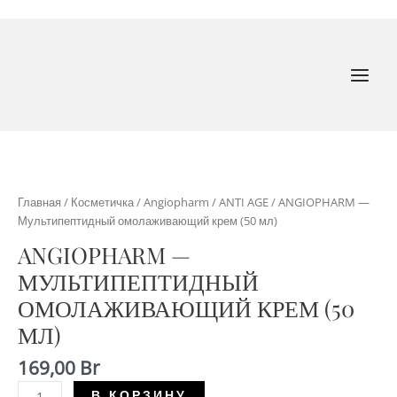
Перейти
к
содержимому
MAI
MEN
Главная
/
Косметичка
/
Angiopharm
/
ANTI AGE
/ ANGIOPHARM —
Мультипептидный омолаживающий крем (50 мл)
ANGIOPHARM —
МУЛЬТИПЕПТИДНЫЙ
ОМОЛАЖИВАЮЩИЙ КРЕМ (50
МЛ)
169,00
Br
Количество
В КОРЗИНУ