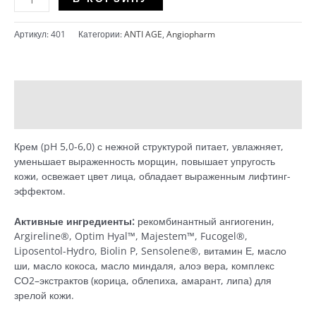
ANGIOPHARM
-
Артикул:
401
Категории:
ANTI AGE
,
Angiopharm
Мультипептидный
омолаживающий
крем
(50
Описание
мл)
Детали
Крем (pH 5,0-6,0) с нежной структурой питает, увлажняет,
уменьшает выраженность морщин, повышает упругость
кожи, освежает цвет лица, обладает выраженным лифтинг-
эффектом.
Активные ингредиенты:
рекомбинантный ангиогенин,
Argireline®, Optim Hyal™, Мajestem™, Fucogel®,
Liposentol-Hydro, Biolin P, Sensolene®, витамин Е, масло
ши, масло кокоса, масло миндаля, алоэ вера, комплекс
СО2–экстрактов (корица, облепиха, амарант, липа) для
зрелой кожи.