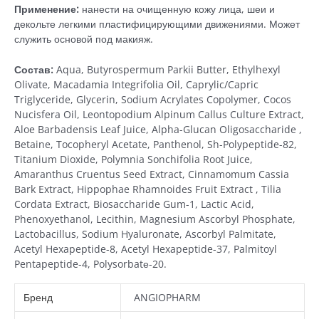
Применение:
нанести на очищенную кожу лица, шеи и
декольте легкими пластифицирующими движениями. Может
служить основой под макияж.
Состав:
Aqua, Butyrospermum Parkii Butter, Ethylhexyl
Olivate, Macadamia Integrifolia Oil, Caprylic/Capric
Triglyceride, Glycerin, Sodium Acrylates Copolymer, Cocos
Nucisfera Oil, Leontopodium Alpinum Callus Culture Extract,
Aloe Barbadensis Leaf Juice, Alpha-Glucan Oligosaccharide ,
Betaine, Tocopheryl Acetate, Panthenol, Sh-Polypeptide-82,
Titanium Dioxide, Polymnia Sonchifolia Root Juice,
Amaranthus Cruentus Seed Extract, Cinnamomum Cassia
Bark Extract, Hippophae Rhamnoides Fruit Extract , Tilia
Cordata Extract, Biosaccharide Gum-1, Lactic Acid,
Phenoxyethanol, Lecithin, Magnesium Ascorbyl Phosphate,
Lactobacillus, Sodium Hyaluronate, Ascorbyl Palmitate,
Acetyl Hexapeptide-8, Acetyl Hexapeptide-37, Palmitoyl
Pentapeptide-4, Polysorbatе-20.
Бренд
ANGIOPHARM