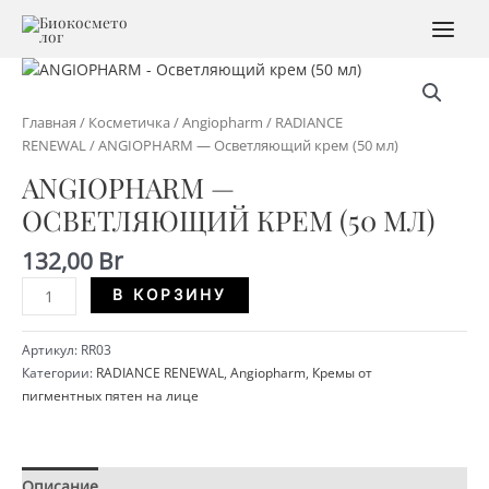
Перейти
к
MAI
содержимому
MEN
Главная
/
Косметичка
/
Angiopharm
/
RADIANCE
RENEWAL
/ ANGIOPHARM — Осветляющий крем (50 мл)
ANGIOPHARM —
ОСВЕТЛЯЮЩИЙ КРЕМ (50 МЛ)
132,00
Br
Количество
Alternative:
В КОРЗИНУ
ANGIOPHARM
-
Артикул:
RR03
Осветляющий
Категории:
RADIANCE RENEWAL
,
Angiopharm
,
Кремы от
крем
пигментных пятен на лице
(50
мл)
Описание
Детали