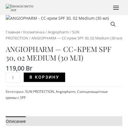
Перейти
к
MAI
содержимому
MEN
Главная
/
Косметичка
/
Angiopharm
/
SUN
PROTECTION
/ ANGIOPHARM — CC-крем SPF 30, 02 Medium (30 мл)
ANGIOPHARM — CC-КРЕМ SPF
30, 02 MEDIUM (30 МЛ)
119,00
Br
Количество
Alternative:
В КОРЗИНУ
ANGIOPHARM
-
Категории:
SUN PROTECTION
,
Angiopharm
,
Солнцезащитные
CC-
кремы с SPF
крем
SPF
30,
02
Описание
Детали
Medium