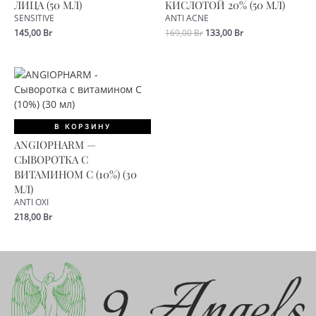
ЛИЦА (50 МЛ)
КИСЛОТОЙ 20% (50 МЛ)
SENSITIVE
ANTI ACNE
Первоначальная
Текущая
145,00
Br
169,00
Br
133,00
Br
цена
цена:
составляла
133,00 Br.
169,00 Br.
В КОРЗИНУ
ANGIOPHARM —
СЫВОРОТКА С
ВИТАМИНОМ С (10%) (30
МЛ)
ANTI OXI
218,00
Br