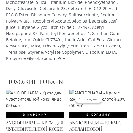
Monostearate, Silica, Titanium Dioxide, Phenoxyethanol,
Decyl Glucoside, Ceteareth-23, Ceteareth-6, C12-20 Acid
PEG-8 Ester, Disodium Cetearyl Sulfosuccinate, Sodium
Polyacrylate, Tocopheryl Acetate, Aloe Barbadensis Leaf
Juice, Butylene Glycol, Iron Oxide CI 77492, Acetyl
Hexapeptide-37, Palmitoyl Pentapeptide-4, Xanthan Gum,
Betaine, Iron Oxide CI 77491, Lactic Acid, Oat Beta-Glucan,
Resveratrol, Mica, Ethylhexylglycerin, Iron Oxide CI 77499,
Trehalose, Styrene/Acrylate Copolymer, Disodium EDTA,
Propylene Glycol, Sodium PCA.
ПОХОЖИЕ ТОВАРЫ
Распродажа!
Распродажа!
В КОРЗИНУ
В КОРЗИНУ
ANGIOPHARM — КРЕМ ДЛЯ
ANGIOPHARM — КРЕМ С
ЧУВСТВИТЕЛЬНОЙ КОЖИ
АЗЕЛАИНОВОЙ