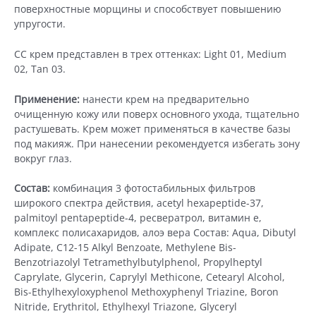
поверхностные морщины и способствует повышению
упругости.
СС крем представлен в трех оттенках: Light 01, Medium
02, Tan 03.
Применение:
нанести крем на предварительно
очищенную кожу или поверх основного ухода, тщательно
растушевать. Крем может применяться в качестве базы
под макияж. При нанесении рекомендуется избегать зону
вокруг глаз.
Состав:
комбинация 3 фотостабильных фильтров
широкого спектра действия, acetyl hexapeptide-37,
palmitoyl pentapeptide-4, ресвератрол, витамин е,
комплекс полисахаридов, алоэ вера Состав: Aqua, Dibutyl
Adipate, C12-15 Alkyl Benzoate, Methylene Bis-
Benzotriazolyl Tetramethylbutylphenol, Propylheptyl
Caprylate, Glycerin, Caprylyl Methicone, Cetearyl Alcohol,
Bis-Ethylhexyloxyphenol Methoxyphenyl Triazine, Boron
Nitride, Erythritol, Ethylhexyl Triazone, Glyceryl