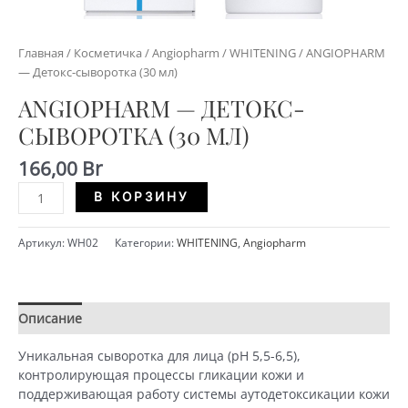
Главная
/
Косметичка
/
Angiopharm
/
WHITENING
/ ANGIOPHARM
— Детокс-сыворотка (30 мл)
ANGIOPHARM — ДЕТОКС-
СЫВОРОТКА (30 МЛ)
166,00
Br
Количество
Alternative:
В КОРЗИНУ
ANGIOPHARM
-
Артикул:
WH02
Категории:
WHITENING
,
Angiopharm
Детокс-
сыворотка
(30
мл)
Описание
Детали
Уникальная сыворотка для лица (рН 5,5-6,5),
контролирующая процессы гликации кожи и
поддерживающая работу системы аутодетоксикации кожи