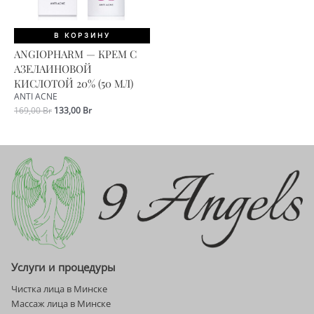
В КОРЗИНУ
ANGIOPHARM — КРЕМ С
АЗЕЛАИНОВОЙ
КИСЛОТОЙ 20% (50 МЛ)
ANTI ACNE
Первоначальная
Текущая
169,00
Br
133,00
Br
цена
цена:
составляла
133,00 Br.
169,00 Br.
Услуги и процедуры
Чистка лица в Минске
Массаж лица в Минске