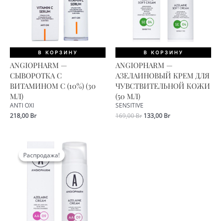
В КОРЗИНУ
В КОРЗИНУ
ANGIOPHARM —
ANGIOPHARM —
СЫВОРОТКА С
АЗЕЛАИНОВЫЙ КРЕМ ДЛЯ
ВИТАМИНОМ С (10%) (30
ЧУВСТВИТЕЛЬНОЙ КОЖИ
МЛ)
(50 МЛ)
ANTI OXI
SENSITIVE
Первоначальная
Текущая
218,00
Br
169,00
Br
133,00
Br
цена
цена:
составляла
133,00 Br.
169,00 Br.
Распродажа!
Распродажа!