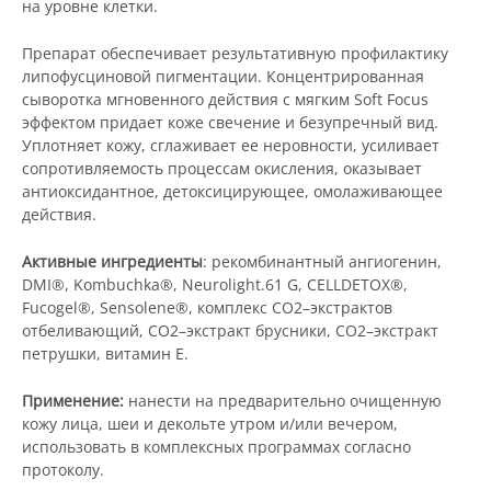
на уровне клетки.
Препарат обеспечивает результативную профилактику
липофусциновой пигментации. Концентрированная
сыворотка мгновенного действия с мягким Soft Focus
эффектом придает коже свечение и безупречный вид.
Уплотняет кожу, сглаживает ее неровности, усиливает
сопротивляемость процессам окисления, оказывает
антиоксидантное, детоксицирующее, омолаживающее
действия.
Активные ингредиенты
: рекомбинантный ангиогенин,
DMI®, Kombuchka®, Neurolight.61 G, CELLDETOX®,
Fucogel®, Sensolene®, комплекс СО2–экстрактов
отбеливающий, СО2–экстракт брусники, СО2–экстракт
петрушки, витамин Е.
Применение:
нанести на предварительно очищенную
кожу лица, шеи и декольте утром и/или вечером,
использовать в комплексных программах согласно
протоколу.