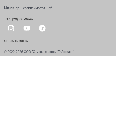
Минск, пр. Независимости, 32А
+375 (29) 325-99-99
Оставить заявку
© 2020-2026 OOO "Студия красоты "9 Ангелов"
Записаться на приём
Ваше имя
*
Ваш номер телефона
*
Комментарий