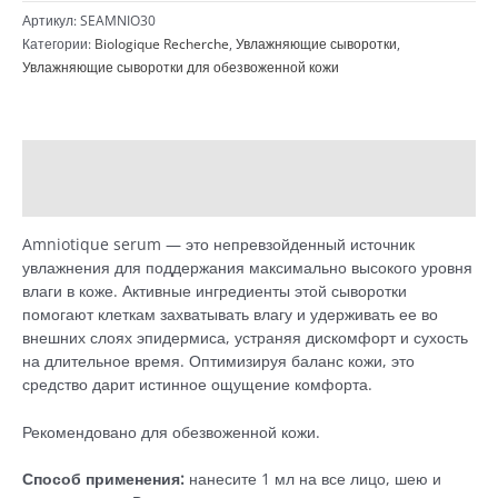
VG
Артикул:
SEAMNIO30
-
Категории:
Biologique Recherche
,
Увлажняющие сыворотки
,
Сыворотка
Увлажняющие сыворотки для обезвоженной кожи
для
глубокого
увлажнения,
30
Описание
мл
Детали
Amniotique serum — это непревзойденный источник
увлажнения для поддержания максимально высокого уровня
влаги в коже. Активные ингредиенты этой сыворотки
помогают клеткам захватывать влагу и удерживать ее во
внешних слоях эпидермиса, устраняя дискомфорт и сухость
на длительное время. Оптимизируя баланс кожи, это
средство дарит истинное ощущение комфорта.
Рекомендовано для обезвоженной кожи.
Способ применения:
нанесите 1 мл на все лицо, шею и