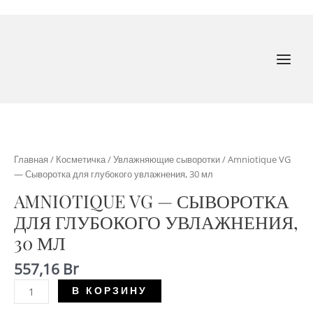
Перейти
к
содержимому
MAI
MEN
Главная
/
Косметичка
/
Увлажняющие сыворотки
/ Amniotique VG
— Сыворотка для глубокого увлажнения, 30 мл
AMNIOTIQUE VG — СЫВОРОТКА
ДЛЯ ГЛУБОКОГО УВЛАЖНЕНИЯ,
30 МЛ
557,16
Br
Количество
В КОРЗИНУ
Amniotique