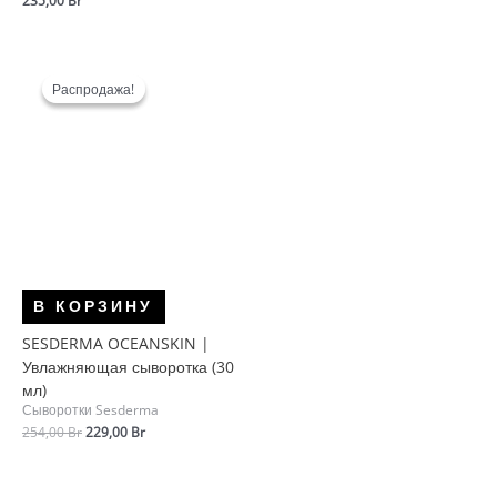
235,00
Br
Распродажа!
Распродажа!
В КОРЗИНУ
SESDERMA OCEANSKIN |
Увлажняющая сыворотка (30
мл)
Сыворотки Sesderma
Первоначальная
Текущая
254,00
Br
229,00
Br
цена
цена:
составляла
229,00 Br.
254,00 Br.