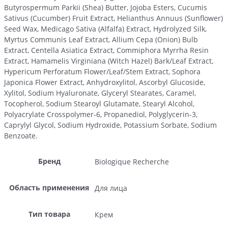
Butyrospermum Parkii (Shea) Butter, Jojoba Esters, Cucumis
Sativus (Cucumber) Fruit Extract, Helianthus Annuus (Sunflower)
Seed Wax, Medicago Sativa (Alfalfa) Extract, Hydrolyzed Silk,
Myrtus Communis Leaf Extract, Allium Cepa (Onion) Bulb
Extract, Centella Asiatica Extract, Commiphora Myrrha Resin
Extract, Hamamelis Virginiana (Witch Hazel) Bark/Leaf Extract,
Hypericum Perforatum Flower/Leaf/Stem Extract, Sophora
Japonica Flower Extract, Anhydroxylitol, Ascorbyl Glucoside,
Xylitol, Sodium Hyaluronate, Glyceryl Stearates, Caramel,
Tocopherol, Sodium Stearoyl Glutamate, Stearyl Alcohol,
Polyacrylate Crosspolymer-6, Propanediol, Polyglycerin-3,
Caprylyl Glycol, Sodium Hydroxide, Potassium Sorbate, Sodium
Benzoate.
Бренд
Biologique Recherche
Область применения
Для лица
Тип товара
Крем