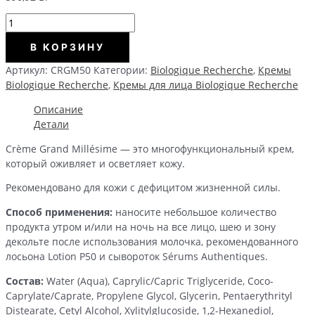
Количество
CREME
В КОРЗИНУ
GRAND
MILLESIME
Артикул:
CRGM50
Категории:
Biologique Recherche
,
Кремы
-
Biologique Recherche
,
Кремы для лица Biologique Recherche
Восстанавливающий
крем
Описание
для
Детали
лица,
Crème Grand Millésime — это многофункциональный крем,
50
который оживляет и осветляет кожу.
мл
Рекомендовано для кожи с дефицитом жизненной силы.
Способ применения:
наносите небольшое количество
продукта утром и/или на ночь на все лицо, шею и зону
декольте после использования молочка, рекомендованного
лосьона Lotion P50 и сывороток Sérums Authentiques.
Состав:
Water (Aqua), Caprylic/Capric Triglyceride, Coco-
Caprylate/Caprate, Propylene Glycol, Glycerin, Pentaerythrityl
Distearate, Cetyl Alcohol, Xylitylglucoside, 1,2-Hexanediol,