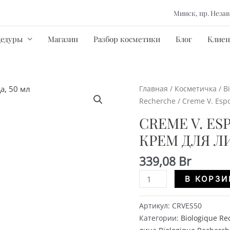
Минск, пр. Нез
цедуры
Магазин
Разбор косметики
Блог
Клиен
Главная
/
Косметичка
/
B
Recherche
/ Creme V. Esp
CREME V. E
КРЕМ ДЛЯ ЛИ
339,08
Br
Количество
В КОРЗИ
Creme
V.
Артикул:
CRVES50
Espoir
Категории:
Biologique Re
-