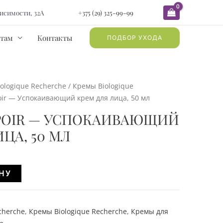
ависимости, 32А
+375 (29) 325-99-99
там
Контакты
ПОДБОР УХОДА
iologique Recherche
/
Кремы Biologique
oir — Успокаивающий крем для лица, 50 мл
SPOIR — УСПОКАИВАЮЩИЙ
ЦА, 50 МЛ
Alternative:
НУ
cherche
,
Кремы Biologique Recherche
,
Кремы для