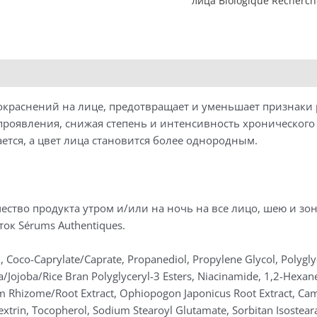
лица Biologique Recherch
Успокаивающий
крем
для
лица,
50
мл
 покраснений на лице, предотвращает и уменьшает признаки
проявления, снижая степень и интенсивность хронического
ется, а цвет лица становится более однородным.
ство продукта утром и/или на ночь на все лицо, шею и зон
ок Sérums Authentiques.
, Coco-Caprylate/Caprate, Propanediol, Propylene Glycol, Polygly
illa/Jojoba/Rice Bran Polyglyceryl-3 Esters, Niacinamide, 1,2-Hexa
Rhizome/Root Extract, Ophiopogon Japonicus Root Extract, Camelli
ltodextrin, Tocopherol, Sodium Stearoyl Glutamate, Sorbitan Isoste