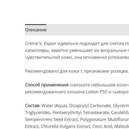
Описание
Детали
Creme V. Espoir идеально подходит для снятия
капилляры, заметно уменьшает их визуальные 
чувствительной кожи, она мгновенно успокаива
Рекомендовано для кожи с признаками розацеа.
Способ применения:
наносите небольшое количе
рекомендованного лосьона Lotion P50 и сыворот
Состав:
Water (Aqua), Dicaprylyl Carbonate, Glycerin
Triglycerides, Pentaerythrityl Tetrastearate, Candel
Sempervirens Seed Extract, Polygonatum Multiflorum 
Extract, Chlorella Vulgaris Extract, Citric Acid, Ma