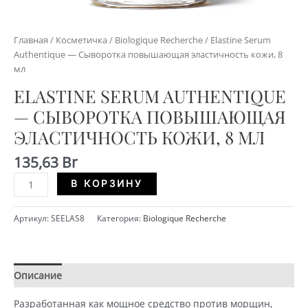
Главная
/
Косметичка
/
Biologique Recherche
/ Elastine Serum
Authentique — Сыворотка повышающая эластичность кожи, 8
мл
ELASTINE SERUM AUTHENTIQUE
— СЫВОРОТКА ПОВЫШАЮЩАЯ
ЭЛАСТИЧНОСТЬ КОЖИ, 8 МЛ
135,63
Br
Количество
Alternative:
В КОРЗИНУ
Elastine
Serum
Артикул:
SEELAS8
Категория:
Biologique Recherche
Authentique
-
Сыворотка
повышающая
Описание
Детали
эластичность
кожи,
Разработанная как мощное средство против морщин,