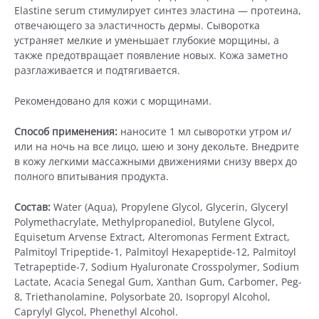
8
Elastine serum стимулирует синтез эластина — протеина,
мл
отвечающего за эластичность дермы. Сыворотка
устраняет мелкие и уменьшает глубокие морщины, а
также предотвращает появление новых. Кожа заметно
разглаживается и подтягивается.
Рекомендовано для кожи с морщинами.
Способ применения:
наносите 1 мл сыворотки утром и/
или на ночь на все лицо, шею и зону декольте. Внедрите
в кожу легкими массажными движениями снизу вверх до
полного впитывания продукта.
Состав:
Water (Aqua), Propylene Glycol, Glycerin, Glyceryl
Polymethacrylate, Methylpropanediol, Butylene Glycol,
Equisetum Arvense Extract, Alteromonas Ferment Extract,
Palmitoyl Tripeptide-1, Palmitoyl Hexapeptide-12, Palmitoyl
Tetrapeptide-7, Sodium Hyaluronate Crosspolymer, Sodium
Lactate, Acacia Senegal Gum, Xanthan Gum, Carbomer, Peg-
8, Triethanolamine, Polysorbate 20, Isopropyl Alcohol,
Caprylyl Glycol, Phenethyl Alcohol.