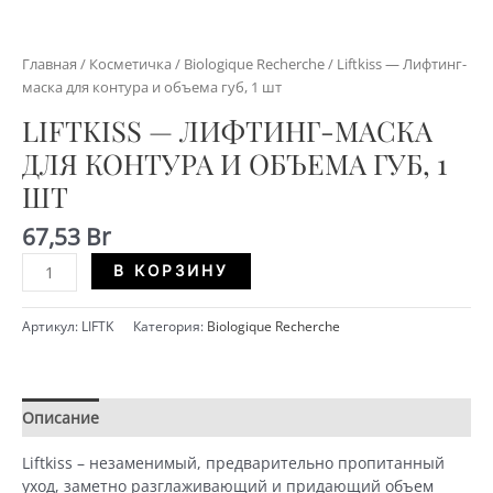
Главная
/
Косметичка
/
Biologique Recherche
/ Liftkiss — Лифтинг-
маска для контура и объема губ, 1 шт
LIFTKISS — ЛИФТИНГ-МАСКА
ДЛЯ КОНТУРА И ОБЪЕМА ГУБ, 1
ШТ
67,53
Br
Количество
Alternative:
В КОРЗИНУ
Liftkiss
-
Артикул:
LIFTK
Категория:
Biologique Recherche
Лифтинг-
маска
для
контура
Описание
Детали
и
объема
Liftkiss – незаменимый, предварительно пропитанный
губ,
уход, заметно разглаживающий и придающий объем