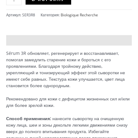
Serum
3R
Артикул:
SER3R8
Категория:
Biologique Recherche
-
Обновляющая
регенерирующая
и
Описание
Детали
восстанавливающая
сыворотка,
Sérum 3R обновляет, регенерирует и восстанавливает,
8
помогая замедлить старение кожи и бороться с его
мл
проявлениями. Благодаря тройному действию,
укрепляющий и тонизирующий эффект этой сыворотки не
имеют себе равных. Текстура кожи улучшается, цвет лица
становится более однородным.
Рекомендовано для кожи с дефицитом жизненных сил и/или
для более зрелой кожи.
Способ применения:
нанесите сыворотку на очищенную
кожу лица, шеи и зоны декольте легкими движениями снизу
вверх до полного впитывания продукта. Избегайте
солнечных лучей непосредственно после применения