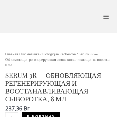
Перейти
к
содержимому
MAI
MEN
Главная
/
Косметичка
/
Biologique Recherche
/ Serum 3R —
Обновляющая регенерирующая и восстанавливающая сыворотка,
8 мл
SERUM 3R — ОБНОВЛЯЮЩАЯ
РЕГЕНЕРИРУЮЩАЯ И
ВОССТАНАВЛИВАЮЩАЯ
СЫВОРОТКА, 8 МЛ
237,36
Br
Количество
Alternative:
В КОРЗИНУ