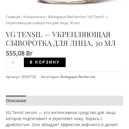
Главная
/
Косметичка
/
Biologique Recherche
/ VG Tensil —
Укрепляющая сыворотка для лица, 30 мл
VG TENSIL — УКРЕПЛЯЮЩАЯ
СЫВОРОТКА ДЛЯ ЛИЦА, 30 МЛ
555,08
Br
Количество
Alternative:
В КОРЗИНУ
VG
Tensil
Артикул:
SEVGT30
Категория:
Biologique Recherche
-
Укрепляющая
сыворотка
для
Описание
Детали
лица,
30
VG Tensil serum — это интенсивное средство для лица,
мл
которое подтягивает и укрепляет кожу, борясь с
дряблостью. Оно обладает эффектом лифтинга и делает