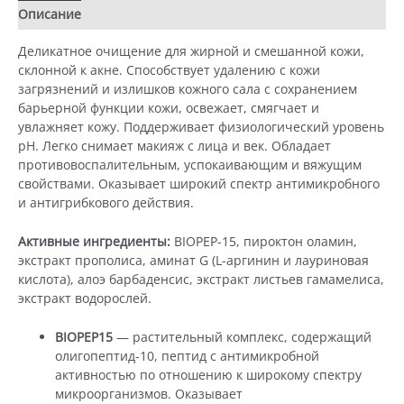
ml)
Описание
Детали
Деликатное очищение для жирной и смешанной кожи,
склонной к акне. Способствует удалению с кожи
загрязнений и излишков кожного сала с сохранением
барьерной функции кожи, освежает, смягчает и
увлажняет кожу. Поддерживает физиологический уровень
рН. Легко снимает макияж с лица и век. Обладает
противовоспалительным, успокаивающим и вяжущим
свойствами. Оказывает широкий спектр антимикробного
и антигрибкового действия.
Активные ингредиенты:
BIOPEP-15, пироктон оламин,
экстракт прополиса, аминат G (L-аргинин и лауриновая
кислота), алоэ барбаденсис, экстракт листьев гамамелиса,
экстракт водорослей.
BIOPEP15
— растительный комплекс, содержащий
олигопептид-10, пептид с антимикробной
активностью по отношению к широкому спектру
микроорганизмов. Оказывает