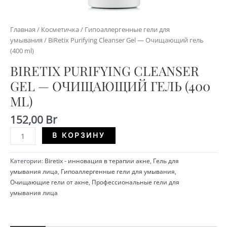
Главная
/
Косметичка
/
Гипоаллергенные гели для
умывания
/ BiRetix Purifying Cleanser Gel — Очищающий гель
(400 ml)
BIRETIX PURIFYING CLEANSER
GEL — ОЧИЩАЮЩИЙ ГЕЛЬ (400
ML)
152,00
Br
Количество
Alternative:
В КОРЗИНУ
BiRetix
Purifying
Категории:
Biretix - инновация в терапии акне
,
Гель для
Cleanser
умывания лица
,
Гипоаллергенные гели для умывания
,
Gel
Очищающие гели от акне
,
Профессиональные гели для
-
умывания лица
Очищающий
гель
(400