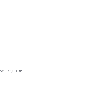
ime
172,00
Br