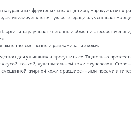
и натуральных фруктовых кислот (лимон, маракуйя, виногра
е, активизирует клеточную регенерацию, уменьшает морщ
и L-аргинина улучшает клеточный обмен и способствует э
ид.
лажнение, смягчение и разглаживание кожи.
едством для умывания и просушить ее. Тщательно протереть
для сухой, тонкой, чувствительной кожи с куперозом. Сторо
 смешанной, жирной кожи с расширенными порами и гипер