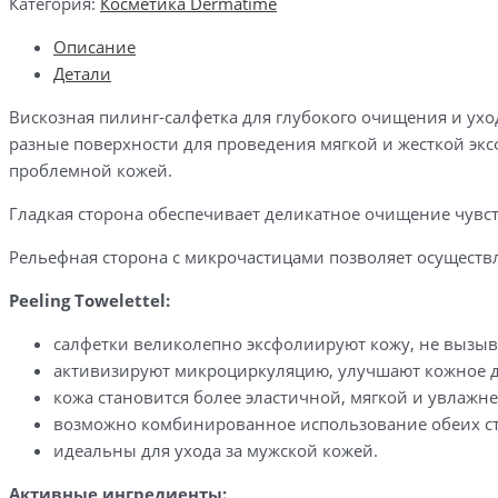
Категория:
Косметика Dermatime
Towelettel
Описание
|
Детали
Салфетка
для
Вискозная пилинг-салфетка для глубокого очищения и ухо
пилинга
разные поверхности для проведения мягкой и жесткой эксф
(1
проблемной кожей.
шт)
Гладкая сторона обеспечивает деликатное очищение чувс
Рельефная сторона с микрочастицами позволяет осуществл
Peeling Towelettel:
салфетки великолепно эксфолиируют кожу, не вызыв
активизируют микроциркуляцию, улучшают кожное 
кожа становится более эластичной, мягкой и увлажне
возможно комбинированное использование обеих ст
идеальны для ухода за мужской кожей.
Активные ингредиенты: