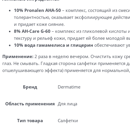
10% Pronalen AHA-50
– комплекс, состоящий из смес
толерантностью, оказывает эксфолиирующее действи
и придает коже сияние.
8% AH-Care G-60
– комплекс из гликолевой кислоты 
текстуру и рельеф кожи, придает ей более молодой в
10% вода гамамелиса и глицерин
обеспечивают ув
Применение:
2 раза в неделю вечером. Очистить кожу ср
глаз. Не смывать. Гладкая сторона салфетки применяется 
отшелушивающего эффекта) применяется для нормальной,
Бренд
Dermatime
Область применения
Для лица
Тип товара
Салфетки