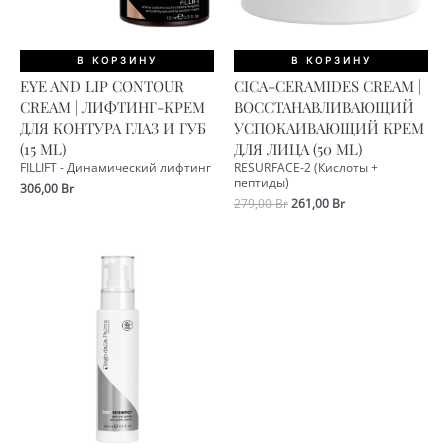
В КОРЗИНУ
В КОРЗИНУ
EYE AND LIP CONTOUR
CICA-CERAMIDES CREAM |
CREAM | ЛИФТИНГ-КРЕМ
ВОССТАНАВЛИВАЮЩИЙ
ДЛЯ КОНТУРА ГЛАЗ И ГУБ
УСПОКАИВАЮЩИЙ КРЕМ
(15 ML)
ДЛЯ ЛИЦА (50 ML)
FILLIFT - Динамический лифтинг
RESURFACE-2 (Кислоты +
пептиды)
306,00
Br
Первоначальная
Текущая
279,00
Br
261,00
Br
цена
цена:
составляла
261,00 Br.
279,00 Br.