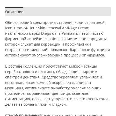
|
Обновляющий
Описание
Детали
крем
против
Обновляющий крем против старения кожи с платиной
старения
Icon Time 24-Hour Skin Renewal Anti-Age Cream
кожи
итальянской марки Diego dalla Palma является частью
с
фирменной линейки Icon time, косметические продукты
платиной
которой служат для коррекции и профилактики
(50
возрастных изменений, повышают барьерные функции и
ml)
активизируют омолаживающие процессы эпидермиса.
В составе коллекции присутствуют микро частицы
серебра, золота и платины, обладающие широким
спектром действия. Средство укрепляет, увлажняет и
восстанавливает кожный покров, разглаживает
морщины, активизирует выработку омолаживающих
протеинов, выравнивает цвет лица, осветляет
пигментацию, повышает упругость и эластичность кожи,
делает её более мягкой и гладкой.
Способ применения:
наносите крем утром и вечером