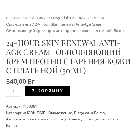
Главная
/
Косметичка
/
Diego dalla Palma
/
ICON TIME -
Омоложение
/ 24-Hour Skin Renewal Anti-Age Cream |
Обновляющий крем против старения кожи с платиной (50 ml)
24-HOUR SKIN RENEWAL ANTI-
AGE CREAM | ОБНОВЛЯЮЩИЙ
КРЕМ ПРОТИВ СТАРЕНИЯ КОЖИ
С ПЛАТИНОЙ (50 ML)
340,00
Br
Количество
Alternative:
В КОРЗИНУ
24-
Hour
Артикул:
PF00881
Skin
Категории:
ICON TIME - Омоложение
,
Diego dalla Palma
,
Renewal
Антивозрастные кремы для лица
,
Кремы для лица Diego Dalla
Anti-
Palma
Age
Cream