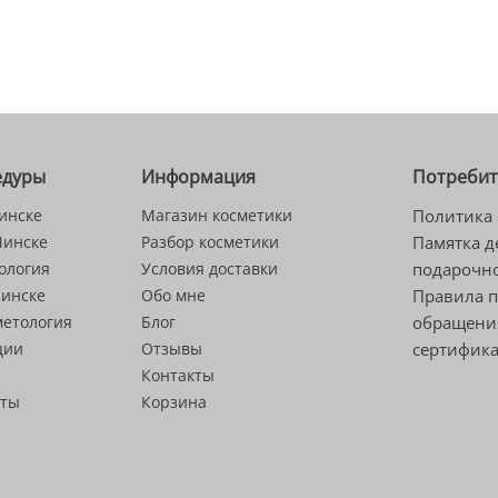
едуры
Информация
Потреби
инске
Магазин косметики
Политика 
Минске
Разбор косметики
Памятка д
ология
Условия доставки
подарочно
Минске
Обо мне
Правила 
метология
Блог
обращени
ции
Отзывы
сертифик
Контакты
сты
Корзина