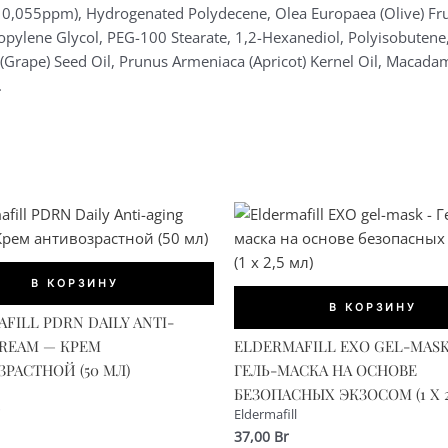
10,055ppm), Hydrogenated Polydecene, Olea Europaea (Olive) Frui
pylene Glycol, PEG-100 Stearate, 1,2-Hexanediol, Polyisobutene, 
a (Grape) Seed Oil, Prunus Armeniaca (Apricot) Kernel Oil, Macada
.
В КОРЗИНУ
В КОРЗИНУ
FILL PDRN DAILY ANTI-
CREAM — КРЕМ
ELDERMAFILL EXO GEL-MAS
РАСТНОЙ (50 МЛ)
ГЕЛЬ-МАСКА НА ОСНОВЕ
БЕЗОПАСНЫХ ЭКЗОСОМ (1 X 2
Eldermafill
37,00
Br