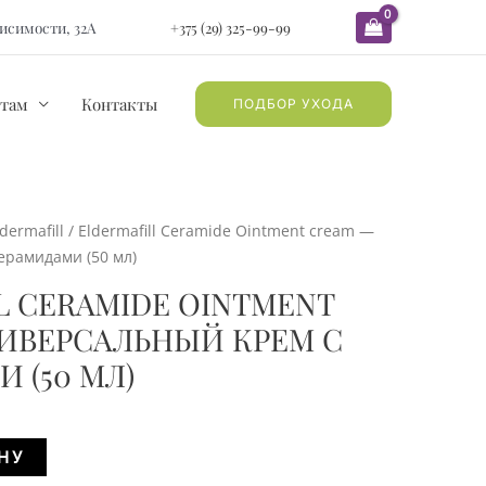
ависимости, 32А
+375 (29) 325-99-99
там
Контакты
ПОДБОР УХОДА
dermafill
/ Eldermafill Ceramide Ointment cream —
ерамидами (50 мл)
L CERAMIDE OINTMENT
ИВЕРСАЛЬНЫЙ КРЕМ С
 (50 МЛ)
Alternative:
НУ