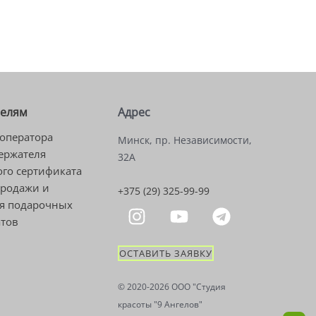
телям
Адрес
оператора
Минск, пр. Независимости,
ержателя
32А
го сертификата
продажи и
+375 (29) 325-99-99
я подарочных
атов
ОСТАВИТЬ ЗАЯВКУ
© 2020-2026 OOO "Студия
красоты "9 Ангелов"