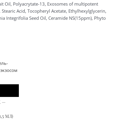
t Oil, Polyacrytate-13, Exosomes of multipotent
Stearic Acid, Tocopheryl Acetate, Ethylhexylglycerin,
mia Integrifolia Seed Oil, Ceramide NS(15ppm), Phyto
K —
,5 МЛ)