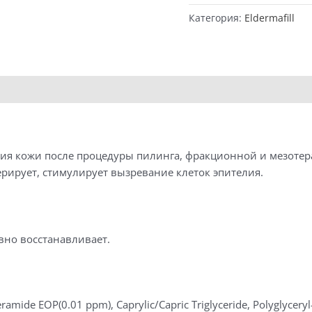
Ceramide
Категория:
Eldermafill
Ointment
cream
-
Универсальный
крем
с
церамидами
(50
ния кожи после процедуры пилинга, фракционной и мезотер
мл)
рирует, стимулирует вызревание клеток эпителия.
вно восстанавливает.
mide EOP(0.01 ppm), Caprylic/Capric Triglyceride, Polyglyceryl