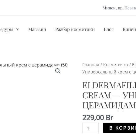
Минск, пр. Нез
цедуры
Магазин
Разбор косметики
Блог
Клиен
Главная
/
Косметичка
/
El
Универсальный крем с ц
ELDERMAFIL
CREAM — УН
ЦЕРАМИДАМИ
229,00
Br
Количество
В КОРЗИ
Eldermafill