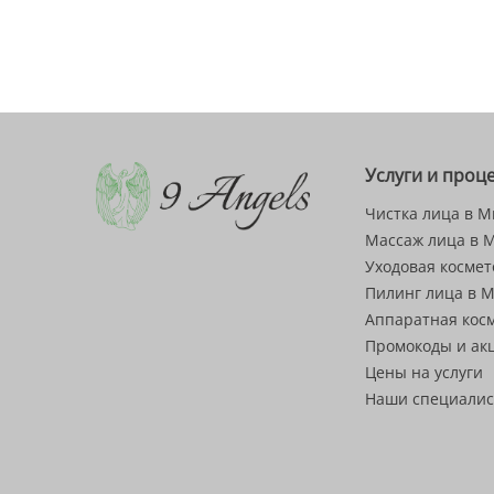
Услуги и проц
Чистка лица в М
Массаж лица в 
Уходовая космет
Пилинг лица в 
Аппаратная кос
Промокоды и ак
Цены на услуги
Наши специали