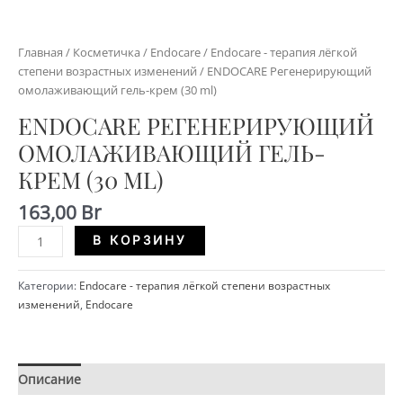
Главная
/
Косметичка
/
Endocare
/
Endocare - терапия лёгкой
степени возрастных изменений
/ ENDOCARE Регенерирующий
омолаживающий гель-крем (30 ml)
ENDOCARE РЕГЕНЕРИРУЮЩИЙ
ОМОЛАЖИВАЮЩИЙ ГЕЛЬ-
КРЕМ (30 ML)
163,00
Br
Количество
Alternative:
В КОРЗИНУ
ENDOCARE
Регенерирующий
Категории:
Endocare - терапия лёгкой степени возрастных
омолаживающий
изменений
,
Endocare
гель-
крем
(30
ml)
Описание
Детали