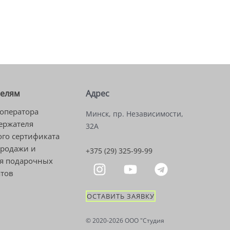
телям
Адрес
оператора
Минск, пр. Независимости,
ержателя
32А
го сертификата
продажи и
+375 (29) 325-99-99
я подарочных
атов
ОСТАВИТЬ ЗАЯВКУ
© 2020-2026 OOO "Студия