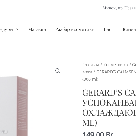
Минск, пр. Нез
цедуры
Магазин
Разбор косметики
Блог
Клиен
Главная
/
Косметичка
/
G
кожа
/ GERARD’S CALMSE
(300 ml)
GERARD’S CA
УСПОКАИВ
ОХЛАЖДАЮЩ
ML)
149,00
Br