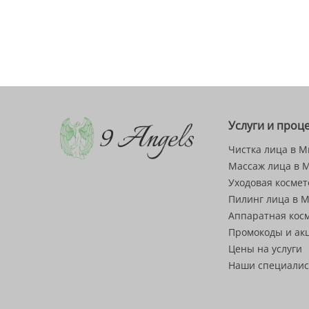
174,00 Br.
Услуги и проц
Чистка лица в М
Массаж лица в 
Уходовая космет
Пилинг лица в 
Аппаратная кос
Промокоды и ак
Цены на услуги
Наши специали