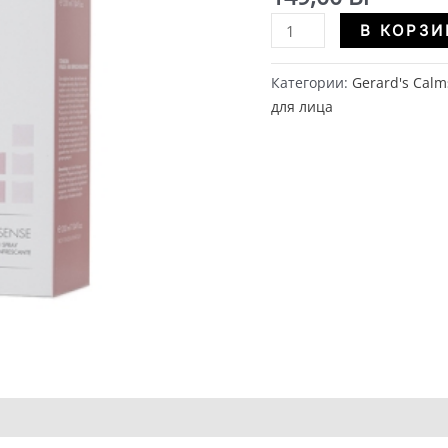
Количество
В КОРЗИ
GERARD'S
CALMSENSE
Категории:
Gerard's Calm
|
для лица
Успокаивающий
и
охлаждающий
тоник-
спрей
(300
ml)