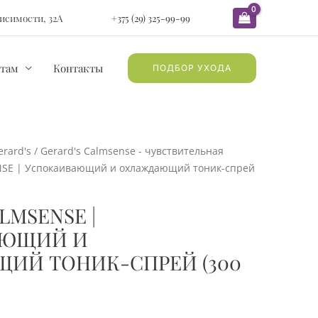
ависимости, 32А
+375 (29) 325-99-99
там
Контакты
ПОДБОР УХОДА
erard's
/
Gerard's Calmsense - чувствительная
NSE | Успокаивающий и охлаждающий тоник-спрей
LMSENSE |
АЮЩИЙ И
ИЙ ТОНИК-СПРЕЙ (300