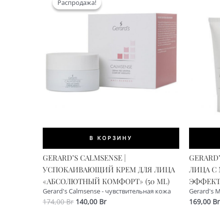
Распродажа!
Распродажа!
В КОРЗИНУ
GERARD’S CALMSENSE |
GERARD’
УСПОКАИВАЮЩИЙ КРЕМ ДЛЯ ЛИЦА
ЛИЦА С
«АБСОЛЮТНЫЙ КОМФОРТ» (50 ML)
ЭФФЕКТО
Gerard's Calmsense - чувствительная кожа
Gerard's 
Первоначальная
Текущая
174,00
Br
140,00
Br
169,00
Br
цена
цена:
составляла
140,00 Br.