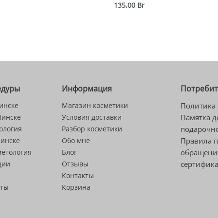
135,00
Br
едуры
Информация
Потреби
инске
Магазин косметики
Политика 
Минске
Условия доставки
Памятка д
ология
Разбор косметики
подарочно
Минске
Обо мне
Правила 
метология
Блог
обращени
ции
Отзывы
сертифик
Контакты
сты
Корзина