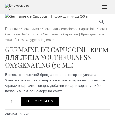
Перейти
к
MAI
содержимому
MEN
Главная
/
Косметичка
/
Косметика Germaine de Capuccini
/
Кремы
Germaine de Capuccini
/ Germaine de Capuccini | Крем для лица
Youthfulness Oxygenating (50 ml)
GERMAINE DE CAPUCCINI | КРЕМ
ДЛЯ ЛИЦА YOUTHFULNESS
OXYGENATING (50 ML)
В связи с политикой бренда цена на товар не указана.
Узнать стоимость товара
вы можете через чат по кнопке
«цена» в карточке товара, добавив товар в корзину либо
позвонив нам по номеру на сайте.
Количество
Alternative:
В КОРЗИНУ
Germaine
de
Артикул:
591278