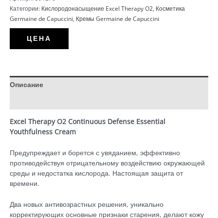
Capuccini
Категории:
Кислородонасыщение Excel Therapy O2
,
Косметика
|
Germaine de Capuccini
,
Кремы Germaine de Capuccini
Крем
для
ЦЕНА
лица
Youthfulness
Oxygenating
(50
ml)
Описание
Детали
Excel Therapy O2 Continuous Defense Essential
Youthfulness Cream
Предупреждает и борется с увяданием, эффективно
противодействуя отрицательному воздействию окружающей
среды и недостатка кислорода. Настоящая защита от
времени.
Два новых антивозрастных решения, уникально
корректирующих основные признаки старения, делают кожу