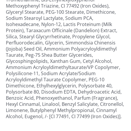
Methoxyphenyl Triazine, CI 77492 (Iron Oxides),
Glyceryl Stearate, PEG-100 Stearate, Dimethicone,
Sodium Stearoyl Lactylate, Sodium PCA,
Isohexadecane, Nylon-12, Lactis Proteinum (Milk
Protein), Taraxacum Officinale (Dandelion) Extract,
Silica, Stearyl Glycyrrhetinate, Propylene Glycol,
Perfluorodecalin, Glycerin, Simmondsia Chinensis
(Jojoba) Seed Oil, Ammonium Polyacryloyldimethyl
Taurate, Peg-75 Shea Butter Glycerides,
Glycosphingolipids, Xanthan Gum, Cetyl Alcohol,
Ammonium Acryloyldimethyltaurate/VP Copolymer,
Polysilicone-11, Sodium Acrylate/Sodium
Acryloyldimethyl Taurate Copolymer, PEG-10
Dimethicone, Ethylhexylglycerin, Polysorbate 40,
Polysorbate 80, Disodium EDTA, Dehydroacetic Acid,
Benzoic Acid, Phenoxyethanol, Parfum (Fragrance),
Hexyl Cinnamal, Linalool, Benzyl Salicylate, Citronellol,
Limonene, Butylphenyl Methylpropional, Cinnamyl
Alcohol, Eugenol, /- [CI 77491, CI 77499 (Iron Oxides)].