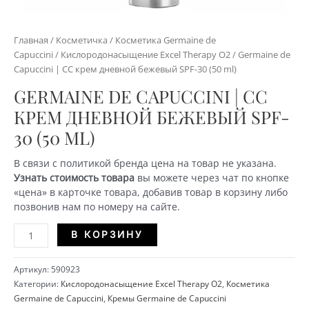
Главная
/
Косметичка
/
Косметика Germaine de
Capuccini
/
Кислородонасыщение Excel Therapy O2
/ Germaine de
Capuccini | СС крем дневной бежевый SPF-30 (50 ml)
GERMAINE DE CAPUCCINI | СС
КРЕМ ДНЕВНОЙ БЕЖЕВЫЙ SPF-
30 (50 ML)
В связи с политикой бренда цена на товар не указана.
Узнать стоимость товара
вы можете через чат по кнопке
«цена» в карточке товара, добавив товар в корзину либо
позвонив нам по номеру на сайте.
Количество
Alternative:
В КОРЗИНУ
Germaine
de
Артикул:
590923
Capuccini
Категории:
Кислородонасыщение Excel Therapy O2
,
Косметика
|
Germaine de Capuccini
,
Кремы Germaine de Capuccini
СС