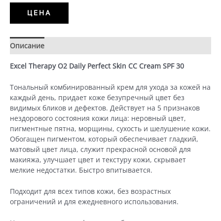
крем
ЦЕНА
дневной
бежевый
SPF-
Описание
Детали
30
(50
Excel Therapy O2 Daily Perfeсt Skin CС Cream SPF 30
ml)
Тональный комбинированный крем для ухода за кожей на
каждый день, придает коже безупречный цвет без
видимых бликов и дефектов. Действует на 5 признаков
нездорового состояния кожи лица: неровный цвет,
пигментные пятна, морщины, сухость и шелушение кожи.
Обогащен пигментом, который обеспечивает гладкий,
матовый цвет лица, служит прекрасной основой для
макияжа, улучшает цвет и текстуру кожи, скрывает
мелкие недостатки. Быстро впитывается.
Подходит для всех типов кожи, без возрастных
ограничений и для ежедневного использования.