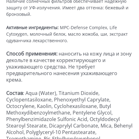
Наличие солнечных фильтров обеспечивает надежную
защиту от УФ-излучения. Имеет два оттенка: бежевый и
бронзовый.
Активные ингредиенты:
MPC-Defense Complex, Life
Cytoxygen, молочный белок, масло жожоба, ши, экстракт
одуванчика лекарственного.
Способ применения:
наносить на кожу лица и зону
декольте в качестве корректирующего и
ухаживающего средства. Не требует
предварительного нанесения ухаживающего
крема.
Состав
:
Aqua (Water), Titanium Dioxide,
Cyclopentasiloxane, Phenoxyethyl Caprylate,
Octocrylene, Kaolin, Cyclohexasiloxane, Butyl
Methoxydibenzoylmethane, Pentylene Glycol,
Phenylbenzimidazole Sulfonic Acid, Octyldodecyl
Stearoyl Stearate, Dicaprylyl Carbonate, Mica, Behenyl
Alcohol, Polyglyceryl-10 Pentastearate,
Tromethamine, Bis-Ethylhexyloxyphenol