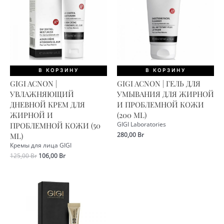
В КОРЗИНУ
В КОРЗИНУ
GIGI ACNON |
GIGI ACNON | ГЕЛЬ ДЛЯ
УВЛАЖНЯЮЩИЙ
УМЫВАНИЯ ДЛЯ ЖИРНОЙ
ДНЕВНОЙ КРЕМ ДЛЯ
И ПРОБЛЕМНОЙ КОЖИ
ЖИРНОЙ И
(200 ML)
ПРОБЛЕМНОЙ КОЖИ (50
GIGI Laboratories
280,00
Br
ML)
Кремы для лица GIGI
Первоначальная
Текущая
125,00
Br
106,00
Br
цена
цена:
составляла
106,00 Br.
125,00 Br.