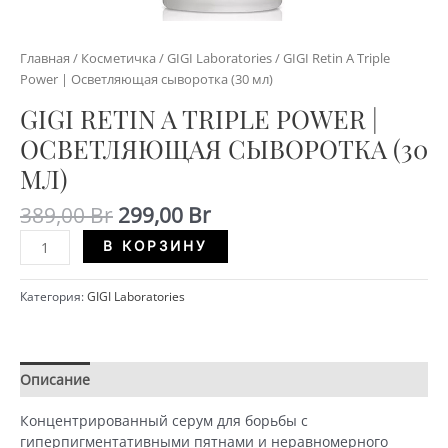
Главная
/
Косметичка
/
GIGI Laboratories
/ GIGI Retin A Triple
Power | Осветляющая сыворотка (30 мл)
GIGI RETIN A TRIPLE POWER |
ОСВЕТЛЯЮЩАЯ СЫВОРОТКА (30
МЛ)
Первоначальная
Текущая
389,00
Br
299,00
Br
цена
цена:
Количество
Alternative:
В КОРЗИНУ
составляла
299,00 Br.
GIGI
389,00 Br.
Retin
Категория:
GIGI Laboratories
A
Triple
Power
|
Описание
Детали
Осветляющая
сыворотка
Концентрированный серум для борьбы с
(30
гиперпигментативными пятнами и неравномерного