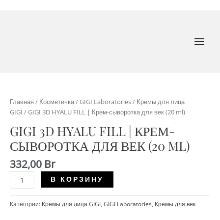
Перейти
к
содержимому
MAI
MEN
Главная
/
Косметичка
/
GIGI Laboratories
/
Кремы для лица
GIGI
/ GIGI 3D HYALU FILL | Крем-сыворотка для век (20 ml)
GIGI 3D HYALU FILL | КРЕМ-
СЫВОРОТКА ДЛЯ ВЕК (20 ML)
332,00
Br
Количество
В КОРЗИНУ
GIGI
3D
Категории:
Кремы для лица GIGI
,
GIGI Laboratories
,
Кремы для век
HYALU
FILL