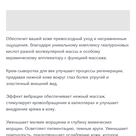
|
Крем-
Описание
сыворотка
для
Детали
век
(20
Обеспечит вашей коже превосходный уход и несравненные
ml)
ощущения, благодаря уникальному комплексу гиалуроновых
кислот разной молекулярной массы и особому
керамическому аппликатору с функцией массажа.
Крем-сыворотка для век улучшает процессы регенерации,
придавая нежной коже вокруг глаз более упругий и
эластичный внешний вид.
Эффект вибрации обеспечивает нежный массаж,
стимулирует кровообращение в капиллярах и улучшает
внедрение крема в кожу.
Уменьшает мелкие морщинки и глубину мимических
морщин. Осветляет пигментацию, темные круги. Уменьшает
припухлость, предотвращает ослабление кожи, которое