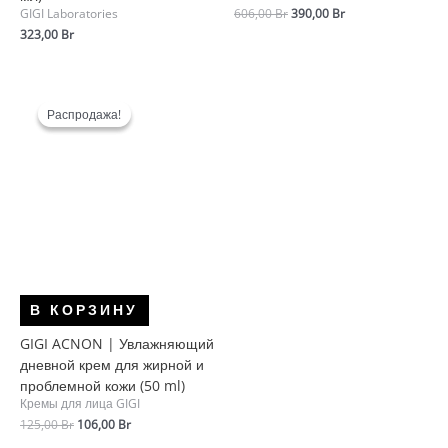
Первоначальная
Текущая
606,00
Br
390,00
Br
GIGI Laboratories
цена
цена:
323,00
Br
составляла
390,00 Br.
606,00 Br.
Распродажа!
Распродажа!
В КОРЗИНУ
GIGI ACNON | Увлажняющий
дневной крем для жирной и
проблемной кожи (50 ml)
Кремы для лица GIGI
Первоначальная
Текущая
125,00
Br
106,00
Br
цена
цена: