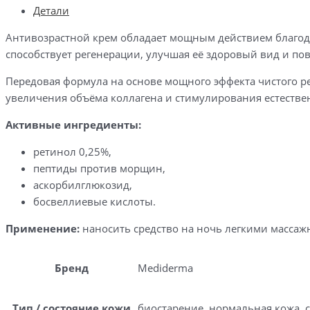
Детали
Антивозрастной крем обладает мощным действием благода
способствует регенерации, улучшая её здоровый вид и по
Передовая формула на основе мощного эффекта чистого р
увеличения объёма коллагена и стимулирования естестве
Активные ингредиенты:
ретинол 0,25%,
пептиды против морщин,
аскорбилглюкозид,
босвеллиевые кислоты.
Применение:
наносить средство на ночь легкими масса
Бренд
Mediderma
Тип / состояние кожи
биостарение, нормальная кожа, 