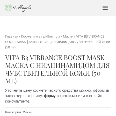
Перейти
к
MAI
содержимому
MEN
Главная
/
Косметичка
/
pHformula
/
Маски
/ VITA B3 VIBRANCE
BOOST MASK | Маска с ниацинамидом для чувствительной кожи
(50 ml)
VITA B3 VIBRANCE BOOST MASK |
МАСКА С НИАЦИНАМИДОМ ДЛЯ
ЧУВСТВИТЕЛЬНОЙ КОЖИ (50
ML)
Уточнить цену косметического средства можно, оформив
заказ через корзину,
форму в контактах
или в онлайн-
консультанте.
Категория:
Маски