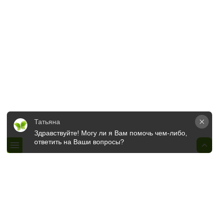
Памятка держателя подарочного сертификата
Правила продажи и обращения подарочных сертификатов
Адрес
Минск, пр. Независимости, 32А
+375 (29) 325-99-99
ОСТАВИТЬ ЗАЯВКУ
Татьяна
Здравствуйте! Могу ли я Вам помочь чем-либо, 
© 2020-2026 OOO "Студия красоты "9 Ангелов"
ответить на Ваши вопросы?
Записаться на приём
Ваше имя
*
Ваш номер телефона
*
Комментарий