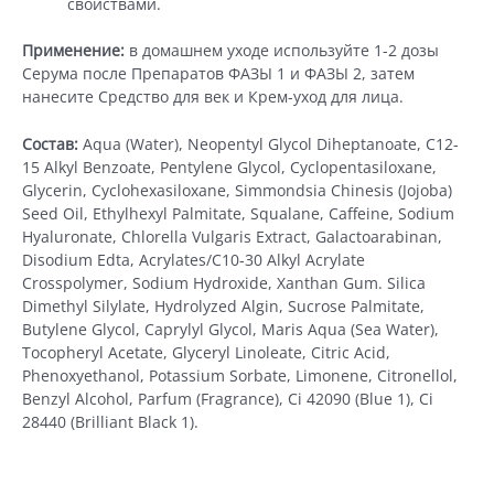
свойствами.
Применение:
в домашнем уходе используйте 1-2 дозы
Серума после Препаратов ФАЗЫ 1 и ФАЗЫ 2, затем
нанесите Средство для век и Крем-уход для лица.
Состав:
Aqua (Water), Neopentyl Glycol Diheptanoate, C12-
15 Alkyl Benzoate, Pentylene Glycol, Cyclopentasiloxane,
Glycerin, Cyclohexasiloxane, Simmondsia Chinesis (Jojoba)
Seed Oil, Ethylhexyl Palmitate, Squalane, Caffeine, Sodium
Hyaluronate, Chlorella Vulgaris Extract, Galactoarabinan,
Disodium Edta, Acrylates/C10-30 Alkyl Acrylate
Crosspolymer, Sodium Hydroxide, Xanthan Gum. Silica
Dimethyl Silylate, Hydrolyzed Algin, Sucrose Palmitate,
Butylene Glycol, Caprylyl Glycol, Maris Aqua (Sea Water),
Tocopheryl Acetate, Glyceryl Linoleate, Citric Acid,
Phenoxyethanol, Potassium Sorbate, Limonene, Citronellol,
Benzyl Alcohol, Parfum (Fragrance), Ci 42090 (Blue 1), Ci
28440 (Brilliant Black 1).