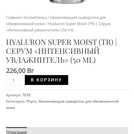
Главная
/
Косметичка
/
Увлажняющие сыворотки для
обезвоженной кожи
/ Hyaluron Super Moist (TR) | Серум
«Интенсивный увлажнитель» (50 ml)
HYALURON SUPER MOIST (TR) |
СЕРУМ «ИНТЕНСИВНЫЙ
УВЛАЖНИТЕЛЬ» (50 ML)
226,00
Br
Количество
Alternative:
В КОРЗИНУ
Hyaluron
Super
Артикул:
7838
Moist
Категории:
Phyris
,
Увлажняющие сыворотки для обезвоженной
(TR)
кожи
|
Серум
«Интенсивный
увлажнитель»
Описание
Детали