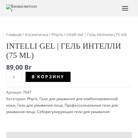
Перейти
к
MAI
содержимому
MEN
Главная
/
Косметичка
/
Phyris
/ Intelli Gel | Гель Интелли (75 ml)
INTELLI GEL | ГЕЛЬ ИНТЕЛЛИ
(75 ML)
89,00
Br
Количество
Alternative:
В КОРЗИНУ
Intelli
Gel
Артикул:
7047
|
Категории:
Phyris
,
Гели для умывания для комбинированной
Гель
кожи
,
Гель для умывания лица
,
Профессиональные гели для
Интелли
умывания лица
,
Себорегулирующие гели для умывания
(75
ml)
Описание
Детали