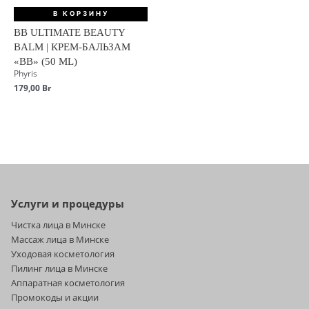
В КОРЗИНУ
BB ULTIMATE BEAUTY
BALM | КРЕМ-БАЛЬЗАМ
«BB» (50 ML)
Phyris
179,00
Br
Услуги и процедуры
Чистка лица в Минске
Массаж лица в Минске
Уходовая косметология
Пилинг лица в Минске
Аппаратная косметология
Промокоды и акции