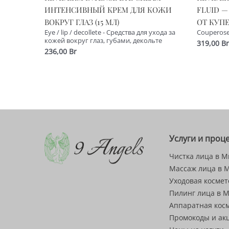
ИНТЕНСИВНЫЙ КРЕМ ДЛЯ КОЖИ
FLUID —
ВОКРУГ ГЛАЗ (15 МЛ)
ОТ КУПЕ
Eye / lip / decollete - Средства для ухода за
Couperose
кожей вокруг глаз, губами, декольте
319,00
Br
236,00
Br
Услуги и проц
Чистка лица в М
Массаж лица в 
Уходовая космет
Пилинг лица в 
Аппаратная кос
Промокоды и ак