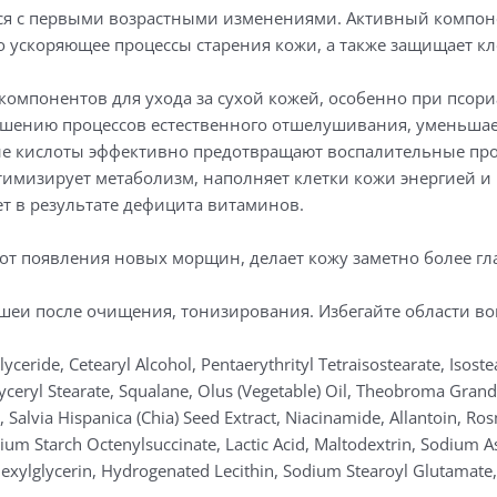
ся с первыми возрастными изменениями. Активный компоне
 ускоряющее процессы старения кожи, а также защищает кл
омпонентов для ухода за сухой кожей, особенно при псор
шению процессов естественного отшелушивания, уменьшае
ые кислоты эффективно предотвращают воспалительные про
имизирует метаболизм, наполняет клетки кожи энергией и
ет в результате дефицита витаминов.
от появления новых морщин, делает кожу заметно более гла
шеи после очищения, тонизирования. Избегайте области вок
lyceride, Cetearyl Alcohol, Pentaerythrityl Tetraisostearate, Isost
lyceryl Stearate, Squalane, Olus (Vegetable) Oil, Theobroma Gra
Salvia Hispanica (Chia) Seed Extract, Niacinamide, Allantoin, Ros
dium Starch Octenylsuccinate, Lactic Acid, Maltodextrin, Sodium A
exylglycerin, Hydrogenated Lecithin, Sodium Stearoyl Glutamate