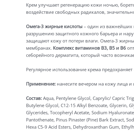
Крем улучшает регенерацию кожи ночью, борет
воздействие свободных радикалов, значительно
Омега-3 жирные кислоты
– один из важнейших к
разрушению защитного кожного барьера и нару
защищают кожу от потери влаги. Омега-3 жирн
мембранах.
Комплекс витаминов В3, В5 и В6
опт
себорейного дерматита, который часто возника
Регулярное использование крема предохраняет 
Применение:
нанесите вечером на кожу лица и 
Состав:
Aqua, Pentylene Glycol, Caprylic/ Capric Trig
Butylene Glycol, C12-15 Alkyl Benzoate, Glycerin, G
Glycerides, Tocopheryl Acetate, Sodium Hyaluronate, 
Pantothenate, Pinus Pinaster (Pine) Bark Extract, So
Hexa C5-9 Acid Esters, Dehydroxanthan Gum, Ethylh