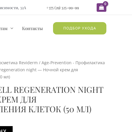
ависимости, 32А
+375 (29) 325-99-99
там
Контакты
ПОДБОР УХОДА
осметика Reviderm
/
Age-Prevention - Профилактика
 regeneration night — Ночной крем для
0 мл)
ELL REGENERATION NIGHT
РЕМ ДЛЯ
ЕНИЯ КЛЕТОК (50 МЛ)
Alternative:
НУ