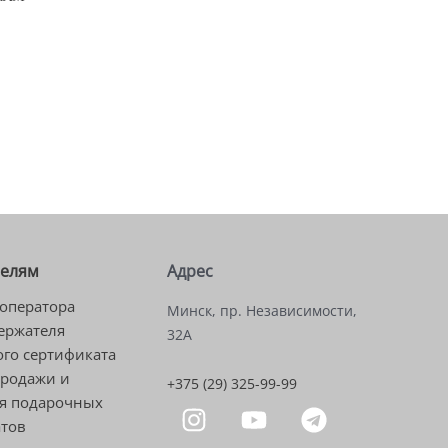
телям
Адрес
оператора
Минск, пр. Независимости,
ержателя
32А
го сертификата
продажи и
+375 (29) 325-99-99
я подарочных
атов