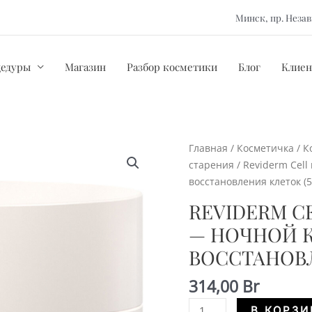
Минск, пр. Нез
цедуры
Магазин
Разбор косметики
Блог
Клиен
Главная
/
Косметичка
/
К
старения
/ Reviderm Cell
восстановления клеток (5
REVIDERM C
— НОЧНОЙ К
ВОССТАНОВЛ
314,00
Br
Количество
В КОРЗИ