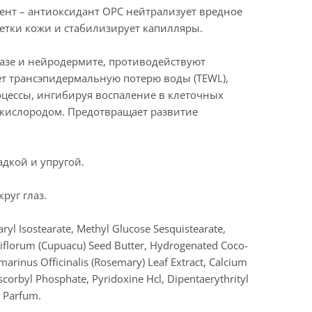
нт – антиоксидант OPC нейтрализует вредное
етки кожи и стабилизирует капилляры.
иазе и нейродермите, противодействуют
т трансэпидермальную потерю воды (TEWL),
цессы, ингибируя воспаление в клеточных
 кислородом. Предотвращает развитие
дкой и упругой.
руг глаз.
earyl Isostearate, Methyl Glucose Sesquistearate,
ndiflorum (Cupuacu) Seed Butter, Hydrogenated Coco-
marinus Officinalis (Rosemary) Leaf Extract, Calcium
scorbyl Phosphate, Pyridoxine Hcl, Dipentaerythrityl
, Parfum.