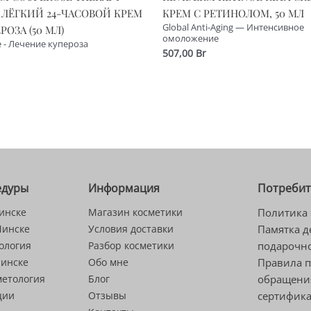
 ЛЁГКИЙ 24-ЧАСОВОЙ КРЕМ
КРЕМ С РЕТИНОЛОМ, 50 МЛ
Global Anti-Aging — Интенсивное
РОЗА (50 МЛ)
омоложение
 - Лечение купероза
507,00
Br
едуры
Информация
Потреби
инске
Магазин косметики
Политика 
Минске
Условия доставки
Памятка д
ология
Разбор косметики
подарочно
Минске
Обо мне
Правила 
метология
Блог
обращени
ции
Отзывы
сертифик