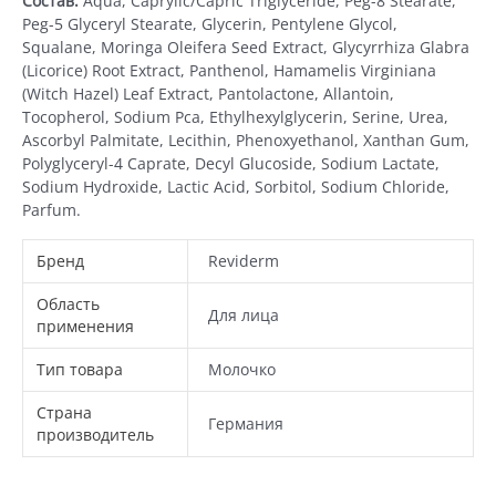
Состав:
Aqua, Caprylic/Capric Triglyceride, Peg-8 Stearate,
Peg-5 Glyceryl Stearate, Glycerin, Pentylene Glycol,
Squalane, Moringa Oleifera Seed Extract, Glycyrrhiza Glabra
(Licorice) Root Extract, Panthenol, Hamamelis Virginiana
(Witch Hazel) Leaf Extract, Pantolactone, Allantoin,
Tocopherol, Sodium Pca, Ethylhexylglycerin, Serine, Urea,
Ascorbyl Palmitate, Lecithin, Phenoxyethanol, Xanthan Gum,
Polyglyceryl-4 Caprate, Decyl Glucoside, Sodium Lactate,
Sodium Hydroxide, Lactic Acid, Sorbitol, Sodium Chloride,
Parfum.
Бренд
Reviderm
Область
Для лица
применения
Тип товара
Молочко
Страна
Германия
производитель