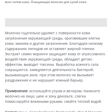
всех типов кожи
,
Очищающее молочко для сухой кожи
Нежное
очищающее
молочко
(200
Описание
Детали
мл)
Молочко тщательно удаляет с поверхности кожи
загрязнения окружающей среды, ороговевшие клетки
кожи, макияж и другие загрязнения. Благодаря низкому
содержанию липидов не оставляет жирной пленки.
Экстракт семян моринги защищает кожу от агрессивного
воздействия окружающей среды, обладает детокс-
эффектом, выводит токсины. Выработка кожного сала
сокращается, замедляется деятельность бактерий,
вызывающих акне, при этом молочко не вызывает
раздражения и не нарушает кожный барьер.
Применение:
используйте утром и вечером. Нанесите
молочко на лицо, шею и зону декольте, слегка
помассируйте влажными руками, смойте теплой водой.