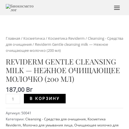
Перейти
к
MAI
содержимому
MEN
Главная
/
Косметичка
/
Косметика Reviderm
/
Cleansing - Средства
для очищения
/ Reviderm Gentle cleansing milk — Нежное
очищающее молочко (200 мл)
REVIDERM GENTLE CLEANSING
MILK — НЕЖНОЕ ОЧИЩАЮЩЕЕ
МОЛОЧКО (200 МЛ)
187,00
Br
Количество
Alternative:
В КОРЗИНУ
Reviderm
Gentle
Артикул:
50041
cleansing
Категории:
Cleansing - Средства для очищения
,
Косметика
milk
Reviderm
,
Молочко для умывания лица
,
Очищающее молочко для
-