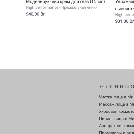
Моделирующий крем для глаз (15 мл)
Увлажня
High performance - Премиальная линия
сыворотк
940,00
Br
High perf
931,00
Br
УСЛУГИ И ПР
Чистка лица в Ми
Массаж лица в М
Уходовая космет
Пилинг лица в М
Аппаратная косм
Промокоды и акц