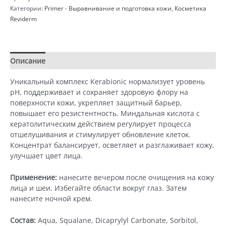
manager
Категории:
Primer - Выравнивание и подготовка кожи
,
Косметика
forte
Reviderm
-
РН
регулирующий
концентрат
Описание
Детали
с
мягким
Уникальный комплекс Kerabionic нормализует уровень
эффектом
рН, поддерживает и сохраняет здоровую флору на
пилинга
поверхности кожи, укрепляет защитный барьер,
(30
повышает его резистентность. Миндальная кислота с
мл)
кератолитическим действием регулирует процесса
отшелушивания и стимулирует обновление клеток.
Концентрат балансирует, осветляет и разглаживает кожу,
улучшает цвет лица.
Применение:
нанесите вечером после очищения на кожу
лица и шеи. Избегайте области вокруг глаз. Затем
нанесите ночной крем.
Состав:
Aqua, Squalane, Dicaprylyl Carbonate, Sorbitol,