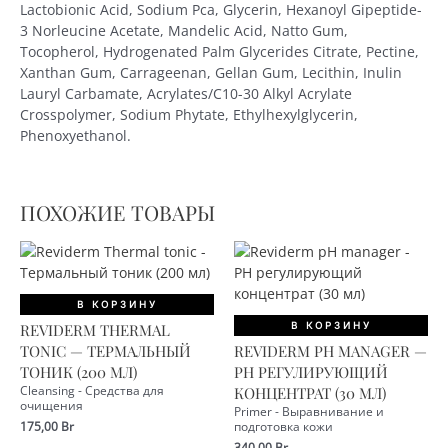
Lactobionic Acid, Sodium Pca, Glycerin, Hexanoyl Gipeptide-
3 Norleucine Acetate, Mandelic Acid, Natto Gum,
Tocopherol, Hydrogenated Palm Glycerides Citrate, Pectine,
Xanthan Gum, Carrageenan, Gellan Gum, Lecithin, Inulin
Lauryl Carbamate, Acrylates/C10-30 Alkyl Acrylate
Crosspolymer, Sodium Phytate, Ethylhexylglycerin,
Phenoxyethanol.
ПОХОЖИЕ ТОВАРЫ
В КОРЗИНУ
В КОРЗИНУ
REVIDERM THERMAL
TONIC — ТЕРМАЛЬНЫЙ
REVIDERM PH MANAGER —
ТОНИК (200 МЛ)
РН РЕГУЛИРУЮЩИЙ
Cleansing - Средства для
КОНЦЕНТРАТ (30 МЛ)
очищения
Primer - Выравнивание и
175,00
Br
подготовка кожи
340,00
Br