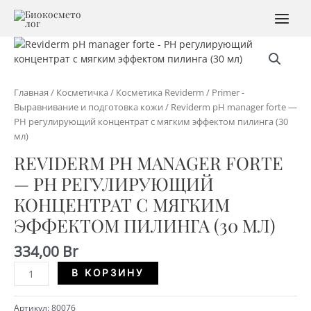
Перейти
к
MAI
содержимому
MEN
Главная
/
Косметичка
/
Косметика Reviderm
/
Primer -
Выравнивание и подготовка кожи
/ Reviderm pH manager forte —
РН регулирующий концентрат с мягким эффектом пилинга (30
мл)
REVIDERM PH MANAGER FORTE
— РН РЕГУЛИРУЮЩИЙ
КОНЦЕНТРАТ С МЯГКИМ
ЭФФЕКТОМ ПИЛИНГА (30 МЛ)
334,00
Br
Количество
Alternative:
В КОРЗИНУ
Reviderm
pH
Артикул:
80076