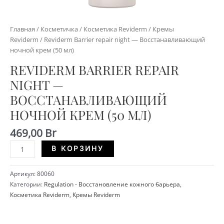
Главная
/
Косметичка
/
Косметика Reviderm
/
Кремы
Reviderm
/ Reviderm Barrier repair night — Восстанавливающий
ночной крем (50 мл)
REVIDERM BARRIER REPAIR
NIGHT —
ВОССТАНАВЛИВАЮЩИЙ
НОЧНОЙ КРЕМ (50 МЛ)
469,00
Br
Количество
Alternative:
В КОРЗИНУ
Reviderm
Barrier
Артикул:
80060
repair
Категории:
Regulation - Восстановление кожного барьера
,
night
Косметика Reviderm
,
Кремы Reviderm
-
Восстанавливающий
ночной