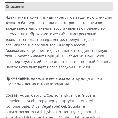
крем
Описание
Детали
(50
мл)
Идентичные коже липиды укрепляют защитную функцию
кожного барьера, сокращают потерю влаги, снимают
ежедневное напряжение, восстанавливают баланс во
время сна. Нейрокосметический антистрессовый
комплекс снимает раздражение, предупреждает
возникновение воспалительных процессов.
Омолаживающие пептиды укрепляют соединительную
ткань, разглаживают морщины. В течение ночи кожа
регенерируется, ей возвращается естественный баланс.
Наутро кожа выглядит более гладкой и нежной.
Применение:
нанесите вечером на кожу лица и шеи
после очищения и тонизирования.
Состав:
Aqua, Caprylic/Capric Triglyceride, Glycerin,
Pentylene Glycol, Propylheptyl Caprylate, Cetearyl
Isononanoate, Olus (Vegetable) Oil, Squalane,
Butyrospermum Parkii (Shea) Butter, Hydrogenated
Phosphatidylcholine, Behenyl Alcohol, Butylene Glycol,