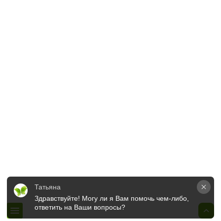
Отзывы
Контакты
Корзина
Потребителям
Политика оператора
Памятка держателя подарочного сертификата
Правила продажи и обращения подарочных сертификатов
Адрес
Минск, пр. Независимости, 32А
+375 (29) 325-99-99
ОСТАВИТЬ ЗАЯВКУ
Татьяна
Здравствуйте! Могу ли я Вам помочь чем-либо, 
ответить на Ваши вопросы?
© 2020-2026 OOO "Студия красоты "9 Ангелов"